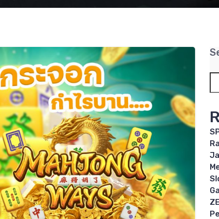
S
R
SP
Ra
Ja
Me
Sl
G
ZE
Pe