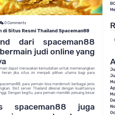
BO
Me
R
0 Comments
 di Situs Resmi Thailand Spaceman88
land dari spaceman88
ermain judi online yang
ya
A
pemain dapat merasakan kemudahan untuk memenangkan
Ju
heran jika situs ini menjadi pilihan utama bagi para
Ju
Ma
 spaceman88, para pemain bisa menikmati berbagai jenis
Ap
kan. Slot server Thailand dikenal dengan kualitasnya
ggi. Dengan begitu, para pemain memiliki peluang besar
Ma
D
tus spaceman88 juga
N
Oc