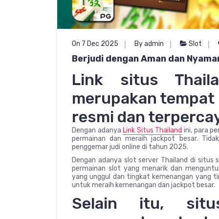
On 7 Dec 2025
By admin
Slot
Berjudi dengan Aman dan Nyaman
Link situs Thai
merupakan tempat b
resmi dan terperca
Dengan adanya
Link Situs Thailand
ini, para 
permainan dan meraih jackpot besar. Tidak 
penggemar judi online di tahun 2025.
Dengan adanya slot server Thailand di situs
permainan slot yang menarik dan menguntung
yang unggul dan tingkat kemenangan yang tin
untuk meraih kemenangan dan jackpot besar.
Selain itu, si