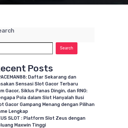
earch
Search
ecent Posts
ACEMAN88: Daftar Sekarang dan
sakan Sensasi Slot Gacor Terbaru
m Gacor, Siklus Panas Dingin, dan RNG:
ngapa Pola dalam Slot Hanyalah Ilusi
ot Gacor Gampang Menang dengan Pilihan
ame Lengkap
US SLOT : Platform Slot Zeus dengan
luang Maxwin Tinggi