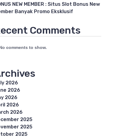
NUS NEW MEMBER : Situs Slot Bonus New
mber Banyak Promo Eksklusif
ecent Comments
No comments to show.
rchives
ly 2026
ne 2026
y 2026
ril 2026
rch 2026
ecember 2025
ovember 2025
tober 2025