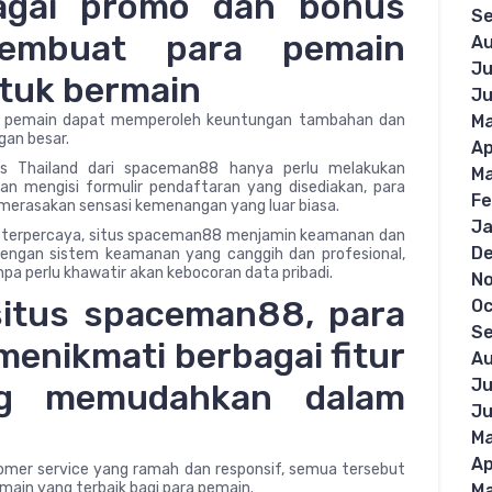
agai promo dan bonus
S
embuat para pemain
Au
Ju
ntuk bermain
Ju
a pemain dapat memperoleh keuntungan tambahan dan
Ma
an besar.
Ap
us Thailand dari spaceman88 hanya perlu melakukan
Ma
n mengisi formulir pendaftaran yang disediakan, para
Fe
merasakan sensasi kemenangan yang luar biasa.
Ja
ang terpercaya, situs spaceman88 menjamin keamanan dan
D
engan sistem keamanan yang canggih dan profesional,
a perlu khawatir akan kebocoran data pribadi.
N
situs spaceman88, para
Oc
S
menikmati berbagai fitur
Au
Ju
ang memudahkan dalam
Ju
Ma
Ap
tomer service yang ramah dan responsif, semua tersebut
ain yang terbaik bagi para pemain.
Ma