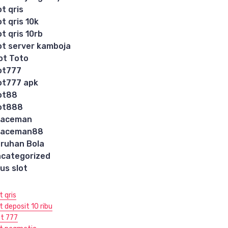
ot qris
ot qris 10k
ot qris 10rb
ot server kamboja
ot Toto
ot777
ot777 apk
ot88
ot888
paceman
paceman88
ruhan Bola
categorized
us slot
t qris
t deposit 10 ribu
ot 777