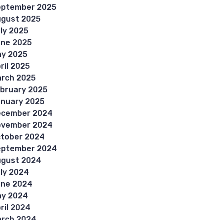
eptember 2025
gust 2025
ly 2025
ne 2025
y 2025
ril 2025
rch 2025
bruary 2025
nuary 2025
ecember 2024
ovember 2024
tober 2024
eptember 2024
gust 2024
ly 2024
ne 2024
y 2024
ril 2024
rch 2024