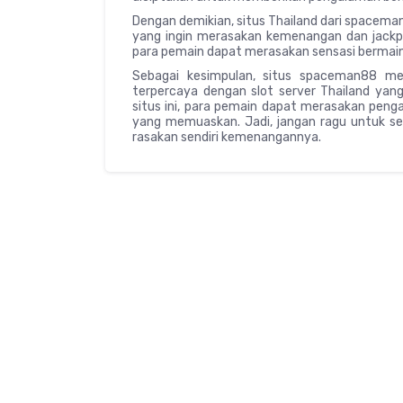
Dengan demikian, situs Thailand dari spaceman
yang ingin merasakan kemenangan dan jackpo
para pemain dapat merasakan sensasi bermain
Sebagai kesimpulan, situs spaceman88 me
terpercaya dengan slot server Thailand ya
situs ini, para pemain dapat merasakan pen
yang memuaskan. Jadi, jangan ragu untuk se
rasakan sendiri kemenangannya.