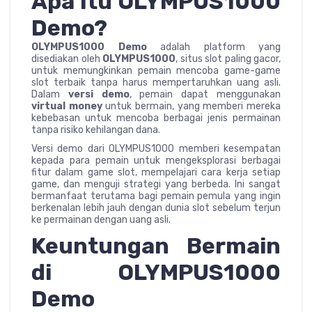
Apa Itu OLYMPUS1000
Demo?
OLYMPUS1000 Demo
adalah platform yang
disediakan oleh
OLYMPUS1000
, situs slot paling gacor,
untuk memungkinkan pemain mencoba game-game
slot terbaik tanpa harus mempertaruhkan uang asli.
Dalam
versi demo
, pemain dapat menggunakan
virtual money
untuk bermain, yang memberi mereka
kebebasan untuk mencoba berbagai jenis permainan
tanpa risiko kehilangan dana.
Versi demo dari OLYMPUS1000 memberi kesempatan
kepada para pemain untuk mengeksplorasi berbagai
fitur dalam game slot, mempelajari cara kerja setiap
game, dan menguji strategi yang berbeda. Ini sangat
bermanfaat terutama bagi pemain pemula yang ingin
berkenalan lebih jauh dengan dunia slot sebelum terjun
ke permainan dengan uang asli.
Keuntungan Bermain
di OLYMPUS1000
Demo