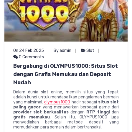
On 24 Feb 2025
By admin
Slot
0 Comments
Bergabung di OLYMPUS1000: Situs Slot
dengan Grafis Memukau dan Deposit
Mudah
Dalam dunia slot online, memilih situs yang tepat
adalah kunci untuk mendapatkan pengalaman bermain
yang maksimal.
olympus1000
hadir sebagai
situs slot
paling gacor
yang menawarkan berbagai game dari
provider slot berkualitas
dengan
RTP tinggi
dan
grafis memukau
. Selain itu, OLYMPUS1000 juga
menyediakan berbagai metode deposit yang
memudahkan para pemain dalam bertransaksi.