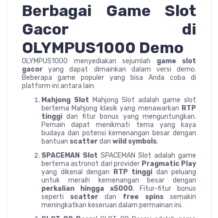
Berbagai Game Slot
Gacor di
OLYMPUS1000 Demo
OLYMPUS1000 menyediakan sejumlah
game slot
gacor
yang dapat dimainkan dalam versi demo.
Beberapa game populer yang bisa Anda coba di
platform ini antara lain:
Mahjong Slot
Mahjong Slot adalah game slot
bertema Mahjong klasik yang menawarkan
RTP
tinggi
dan fitur bonus yang menguntungkan.
Pemain dapat menikmati tema yang kaya
budaya dan potensi kemenangan besar dengan
bantuan
scatter
dan
wild symbols
.
SPACEMAN Slot
SPACEMAN Slot adalah game
bertema astronot dari provider
Pragmatic Play
yang dikenal dengan
RTP tinggi
dan peluang
untuk meraih kemenangan besar dengan
perkalian hingga x5000
. Fitur-fitur bonus
seperti
scatter
dan
free spins
semakin
meningkatkan keseruan dalam permainan ini.