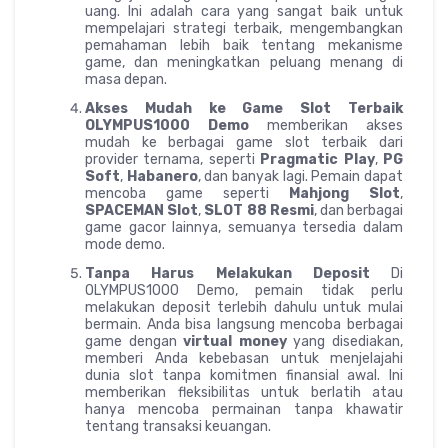
uang. Ini adalah cara yang sangat baik untuk
mempelajari strategi terbaik, mengembangkan
pemahaman lebih baik tentang mekanisme
game, dan meningkatkan peluang menang di
masa depan.
Akses Mudah ke Game Slot Terbaik
OLYMPUS1000 Demo
memberikan akses
mudah ke berbagai game slot terbaik dari
provider ternama, seperti
Pragmatic Play
,
PG
Soft
,
Habanero
, dan banyak lagi. Pemain dapat
mencoba game seperti
Mahjong Slot
,
SPACEMAN Slot
,
SLOT 88 Resmi
, dan berbagai
game gacor lainnya, semuanya tersedia dalam
mode demo.
Tanpa Harus Melakukan Deposit
Di
OLYMPUS1000 Demo, pemain tidak perlu
melakukan deposit terlebih dahulu untuk mulai
bermain. Anda bisa langsung mencoba berbagai
game dengan
virtual money
yang disediakan,
memberi Anda kebebasan untuk menjelajahi
dunia slot tanpa komitmen finansial awal. Ini
memberikan fleksibilitas untuk berlatih atau
hanya mencoba permainan tanpa khawatir
tentang transaksi keuangan.