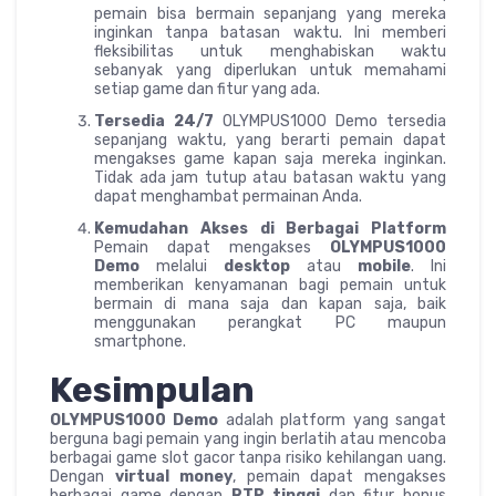
pemain bisa bermain sepanjang yang mereka
inginkan tanpa batasan waktu. Ini memberi
fleksibilitas untuk menghabiskan waktu
sebanyak yang diperlukan untuk memahami
setiap game dan fitur yang ada.
Tersedia 24/7
OLYMPUS1000 Demo tersedia
sepanjang waktu, yang berarti pemain dapat
mengakses game kapan saja mereka inginkan.
Tidak ada jam tutup atau batasan waktu yang
dapat menghambat permainan Anda.
Kemudahan Akses di Berbagai Platform
Pemain dapat mengakses
OLYMPUS1000
Demo
melalui
desktop
atau
mobile
. Ini
memberikan kenyamanan bagi pemain untuk
bermain di mana saja dan kapan saja, baik
menggunakan perangkat PC maupun
smartphone.
Kesimpulan
OLYMPUS1000 Demo
adalah platform yang sangat
berguna bagi pemain yang ingin berlatih atau mencoba
berbagai game slot gacor tanpa risiko kehilangan uang.
Dengan
virtual money
, pemain dapat mengakses
berbagai game dengan
RTP tinggi
dan fitur bonus