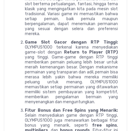
slot bertema petualangan, fantasi, hingga tema
klasik yang mengingatkan kita pada mesin slot
tradisional. Variasi game ini memastikan bahwa
setiap pemain, baik pemula maupun
berpengalaman, dapat menemukan permainan
yang sesuai dengan selera dan preferensi
mereka.
Game Slot Gacor dengan RTP Tinggi:
OLYMPUS1000 terkenal karena menyediakan
game-slot dengan
Return to Player (RTP)
yang tinggi. Game-game dengan RTP tinggi
memberikan pemain peluang lebih besar untuk
meraih kemenangan besar. Dengan mekanisme
permainan yang transparan dan adil, pemain bisa
merasa lebih yakin bahwa mereka memiliki
peluang untuk menang. OLYMPUS1000
memastikan setiap permainan yang ditawarkan
memiliki sistem pembayaran yang kompetitif,
memberikan pengalaman bermain yang
menyenangkan dan menguntungkan.
Fitur Bonus dan Free Spins yang Menarik:
Selain menyediakan game dengan RTP tinggi,
OLYMPUS1000 juga menawarkan berbagai fitur
bonus yang menarik, seperti
free spins
,
multipliers
, dan
bonus rounds
. Fitur-fitur ini