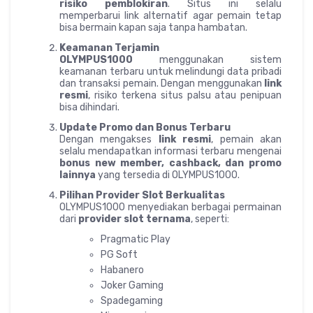
risiko pemblokiran
. Situs ini selalu
memperbarui link alternatif agar pemain tetap
bisa bermain kapan saja tanpa hambatan.
Keamanan Terjamin
OLYMPUS1000
menggunakan sistem
keamanan terbaru untuk melindungi data pribadi
dan transaksi pemain. Dengan menggunakan
link
resmi
, risiko terkena situs palsu atau penipuan
bisa dihindari.
Update Promo dan Bonus Terbaru
Dengan mengakses
link resmi
, pemain akan
selalu mendapatkan informasi terbaru mengenai
bonus new member, cashback, dan promo
lainnya
yang tersedia di OLYMPUS1000.
Pilihan Provider Slot Berkualitas
OLYMPUS1000 menyediakan berbagai permainan
dari
provider slot ternama
, seperti:
Pragmatic Play
PG Soft
Habanero
Joker Gaming
Spadegaming