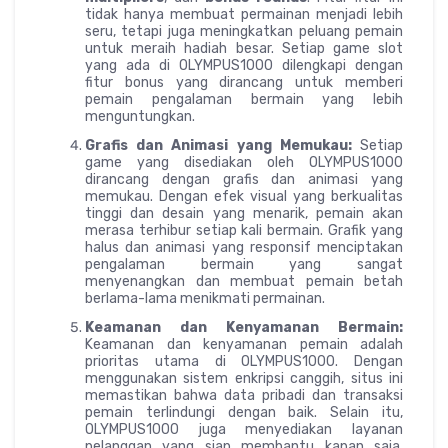
tidak hanya membuat permainan menjadi lebih
seru, tetapi juga meningkatkan peluang pemain
untuk meraih hadiah besar. Setiap game slot
yang ada di OLYMPUS1000 dilengkapi dengan
fitur bonus yang dirancang untuk memberi
pemain pengalaman bermain yang lebih
menguntungkan.
Grafis dan Animasi yang Memukau:
Setiap
game yang disediakan oleh OLYMPUS1000
dirancang dengan grafis dan animasi yang
memukau. Dengan efek visual yang berkualitas
tinggi dan desain yang menarik, pemain akan
merasa terhibur setiap kali bermain. Grafik yang
halus dan animasi yang responsif menciptakan
pengalaman bermain yang sangat
menyenangkan dan membuat pemain betah
berlama-lama menikmati permainan.
Keamanan dan Kenyamanan Bermain:
Keamanan dan kenyamanan pemain adalah
prioritas utama di OLYMPUS1000. Dengan
menggunakan sistem enkripsi canggih, situs ini
memastikan bahwa data pribadi dan transaksi
pemain terlindungi dengan baik. Selain itu,
OLYMPUS1000 juga menyediakan layanan
pelanggan yang siap membantu kapan saja,