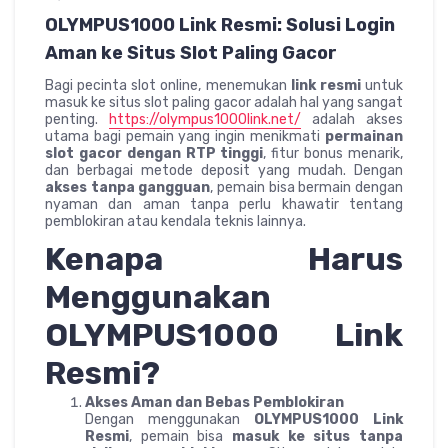
OLYMPUS1000 Link Resmi: Solusi Login
Aman ke Situs Slot Paling Gacor
Bagi pecinta slot online, menemukan
link resmi
untuk
masuk ke situs slot paling gacor adalah hal yang sangat
penting.
https://olympus1000link.net/
adalah akses
utama bagi pemain yang ingin menikmati
permainan
slot gacor dengan RTP tinggi
, fitur bonus menarik,
dan berbagai metode deposit yang mudah. Dengan
akses tanpa gangguan
, pemain bisa bermain dengan
nyaman dan aman tanpa perlu khawatir tentang
pemblokiran atau kendala teknis lainnya.
Kenapa Harus
Menggunakan
OLYMPUS1000 Link
Resmi?
Akses Aman dan Bebas Pemblokiran
Dengan menggunakan
OLYMPUS1000 Link
Resmi
, pemain bisa
masuk ke situs tanpa