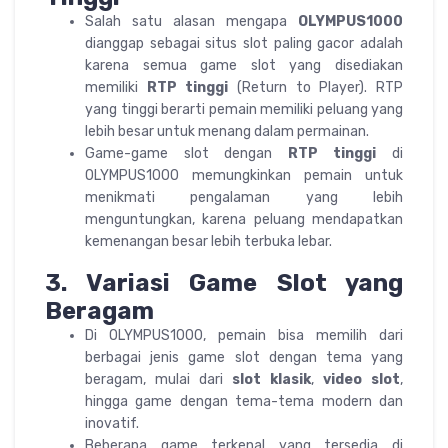
Salah satu alasan mengapa
OLYMPUS1000
dianggap sebagai situs slot paling gacor adalah
karena semua game slot yang disediakan
memiliki
RTP tinggi
(Return to Player). RTP
yang tinggi berarti pemain memiliki peluang yang
lebih besar untuk menang dalam permainan.
Game-game slot dengan
RTP tinggi
di
OLYMPUS1000 memungkinkan pemain untuk
menikmati pengalaman yang lebih
menguntungkan, karena peluang mendapatkan
kemenangan besar lebih terbuka lebar.
3. Variasi Game Slot yang
Beragam
Di OLYMPUS1000, pemain bisa memilih dari
berbagai jenis game slot dengan tema yang
beragam, mulai dari
slot klasik
,
video slot
,
hingga game dengan tema-tema modern dan
inovatif.
Beberapa game terkenal yang tersedia di