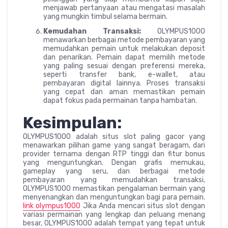
menjawab pertanyaan atau mengatasi masalah
yang mungkin timbul selama bermain.
Kemudahan Transaksi:
OLYMPUS1000
menawarkan berbagai metode pembayaran yang
memudahkan pemain untuk melakukan deposit
dan penarikan. Pemain dapat memilih metode
yang paling sesuai dengan preferensi mereka,
seperti transfer bank, e-wallet, atau
pembayaran digital lainnya. Proses transaksi
yang cepat dan aman memastikan pemain
dapat fokus pada permainan tanpa hambatan.
Kesimpulan:
OLYMPUS1000 adalah situs slot paling gacor yang
menawarkan pilihan game yang sangat beragam, dari
provider ternama dengan RTP tinggi dan fitur bonus
yang menguntungkan. Dengan grafis memukau,
gameplay yang seru, dan berbagai metode
pembayaran yang memudahkan transaksi,
OLYMPUS1000 memastikan pengalaman bermain yang
menyenangkan dan menguntungkan bagi para pemain.
link olympus1000
Jika Anda mencari situs slot dengan
variasi permainan yang lengkap dan peluang menang
besar, OLYMPUS1000 adalah tempat yang tepat untuk