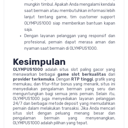
mungkin timbul. Apakah Anda mengalami kendala
saat bermain atau membutuhkan informasi lebih
lanjut tentang game, tim customer support
OLYMPUS1000 siap memberikan bantuan kapan
saja.
Dengan layanan pelanggan yang responsif dan
profesional, pemain dapat merasa aman dan
nyaman saat bermain di OLYMPUS1000.
Kesimpulan
OLYMPUS1000
adalah situs slot paling gacor yang
menawarkan berbagai
game slot berkualitas
dari
provider terkemuka
. Dengan
RTP tinggi
, grafik yang
memukau, dan fitur-fitur bonus yang menarik, situs ini
menyediakan pengalaman bermain yang seru dan
menguntungkan bagi semua jenis pemain. Selain itu,
OLYMPUS1000 juga menyediakan layanan pelanggan
24/7 dan berbagai metode deposit yang memudahkan
pemain dalam melakukan transaksi. Jika Anda mencari
situs slot dengan peluang menang besar dan
pengalaman bermain yang menyenangkan,
OLYMPUS1000 adalah pilihan yang tepat.