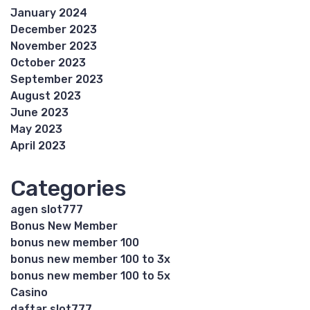
January 2024
December 2023
November 2023
October 2023
September 2023
August 2023
June 2023
May 2023
April 2023
Categories
agen slot777
Bonus New Member
bonus new member 100
bonus new member 100 to 3x
bonus new member 100 to 5x
Casino
daftar slot777