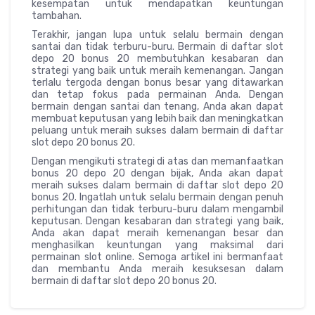
kesempatan untuk mendapatkan keuntungan
tambahan.
Terakhir, jangan lupa untuk selalu bermain dengan
santai dan tidak terburu-buru. Bermain di daftar slot
depo 20 bonus 20 membutuhkan kesabaran dan
strategi yang baik untuk meraih kemenangan. Jangan
terlalu tergoda dengan bonus besar yang ditawarkan
dan tetap fokus pada permainan Anda. Dengan
bermain dengan santai dan tenang, Anda akan dapat
membuat keputusan yang lebih baik dan meningkatkan
peluang untuk meraih sukses dalam bermain di daftar
slot depo 20 bonus 20.
Dengan mengikuti strategi di atas dan memanfaatkan
bonus 20 depo 20 dengan bijak, Anda akan dapat
meraih sukses dalam bermain di daftar slot depo 20
bonus 20. Ingatlah untuk selalu bermain dengan penuh
perhitungan dan tidak terburu-buru dalam mengambil
keputusan. Dengan kesabaran dan strategi yang baik,
Anda akan dapat meraih kemenangan besar dan
menghasilkan keuntungan yang maksimal dari
permainan slot online. Semoga artikel ini bermanfaat
dan membantu Anda meraih kesuksesan dalam
bermain di daftar slot depo 20 bonus 20.