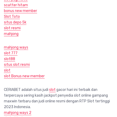
scatter hitam
bonus new member
Slot Toto
situs depo 5k
slot resmi
mahjong
mahjong ways
slot 777
slot88
situs slot resmi
slot
slot Bonus new member
CERIABET adalah situs judi
slot
gacor hari ini terbaik dan
terpercaya sering kasih jackpot penyedia slot online gampang
maxwin terbaru dan judi online resmi dengan RTP Slot tertinggi
2023 Indonesia.
mahjong ways 2