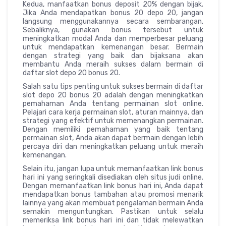
Kedua, manfaatkan bonus deposit 20% dengan bijak.
Jika Anda mendapatkan bonus 20 depo 20, jangan
langsung menggunakannya secara sembarangan.
Sebaliknya, gunakan bonus tersebut untuk
meningkatkan modal Anda dan memperbesar peluang
untuk mendapatkan kemenangan besar. Bermain
dengan strategi yang baik dan bijaksana akan
membantu Anda meraih sukses dalam bermain di
daftar slot depo 20 bonus 20.
Salah satu tips penting untuk sukses bermain di daftar
slot depo 20 bonus 20 adalah dengan meningkatkan
pemahaman Anda tentang permainan slot online.
Pelajari cara kerja permainan slot, aturan mainnya, dan
strategi yang efektif untuk memenangkan permainan.
Dengan memiliki pemahaman yang baik tentang
permainan slot, Anda akan dapat bermain dengan lebih
percaya diri dan meningkatkan peluang untuk meraih
kemenangan.
Selain itu, jangan lupa untuk memanfaatkan link bonus
hari ini yang seringkali disediakan oleh situs judi online.
Dengan memanfaatkan link bonus hari ini, Anda dapat
mendapatkan bonus tambahan atau promosi menarik
lainnya yang akan membuat pengalaman bermain Anda
semakin menguntungkan. Pastikan untuk selalu
memeriksa link bonus hari ini dan tidak melewatkan