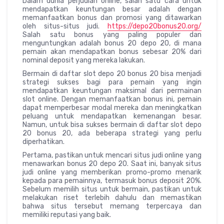
Dalam dunia perjudian online, salah satu cara untuk
mendapatkan keuntungan besar adalah dengan
memanfaatkan bonus dan promosi yang ditawarkan
oleh situs-situs judi.
https://depo20bonus20.org/
Salah satu bonus yang paling populer dan
menguntungkan adalah bonus 20 depo 20, di mana
pemain akan mendapatkan bonus sebesar 20% dari
nominal deposit yang mereka lakukan.
Bermain di daftar slot depo 20 bonus 20 bisa menjadi
strategi sukses bagi para pemain yang ingin
mendapatkan keuntungan maksimal dari permainan
slot online. Dengan memanfaatkan bonus ini, pemain
dapat memperbesar modal mereka dan meningkatkan
peluang untuk mendapatkan kemenangan besar.
Namun, untuk bisa sukses bermain di daftar slot depo
20 bonus 20, ada beberapa strategi yang perlu
diperhatikan.
Pertama, pastikan untuk mencari situs judi online yang
menawarkan bonus 20 depo 20. Saat ini, banyak situs
judi online yang memberikan promo-promo menarik
kepada para pemainnya, termasuk bonus deposit 20%.
Sebelum memilih situs untuk bermain, pastikan untuk
melakukan riset terlebih dahulu dan memastikan
bahwa situs tersebut memang terpercaya dan
memiliki reputasi yang baik.