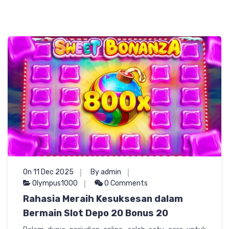
On 11 Dec 2025
By admin
Olympus1000
0 Comments
Rahasia Meraih Kesuksesan dalam
Bermain Slot Depo 20 Bonus 20