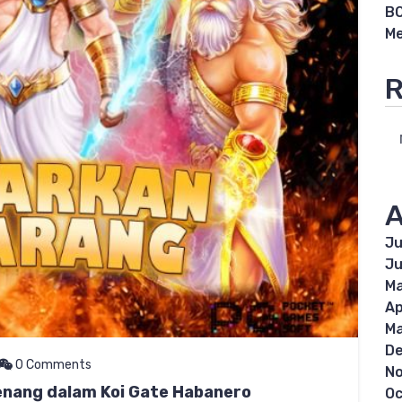
BO
Me
R
A
Ju
Ju
Ma
Ap
Ma
D
0 Comments
N
enang dalam Koi Gate Habanero
Oc