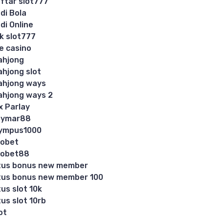
ftar slot777
di Bola
di Online
nk slot777
ve casino
ahjong
hjong slot
hjong ways
hjong ways 2
x Parlay
eymar88
ympus1000
obet
bobet88
tus bonus new member
tus bonus new member 100
tus slot 10k
tus slot 10rb
ot