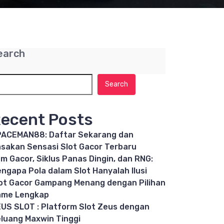
earch
Search
ecent Posts
ACEMAN88: Daftar Sekarang dan
sakan Sensasi Slot Gacor Terbaru
m Gacor, Siklus Panas Dingin, dan RNG:
ngapa Pola dalam Slot Hanyalah Ilusi
ot Gacor Gampang Menang dengan Pilihan
ame Lengkap
US SLOT : Platform Slot Zeus dengan
luang Maxwin Tinggi