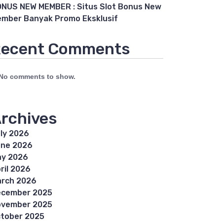
NUS NEW MEMBER : Situs Slot Bonus New
mber Banyak Promo Eksklusif
ecent Comments
No comments to show.
rchives
ly 2026
ne 2026
y 2026
ril 2026
rch 2026
ecember 2025
ovember 2025
tober 2025