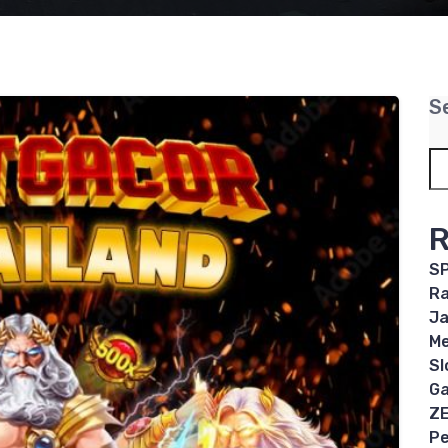
S
R
SP
Ra
Ja
Me
Sl
G
ZE
Pe