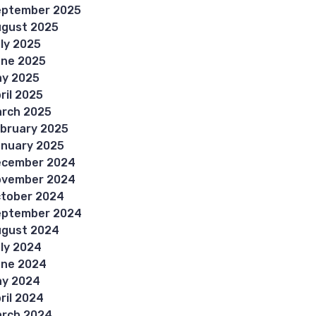
eptember 2025
gust 2025
ly 2025
ne 2025
y 2025
ril 2025
rch 2025
bruary 2025
nuary 2025
ecember 2024
ovember 2024
tober 2024
eptember 2024
gust 2024
ly 2024
ne 2024
y 2024
ril 2024
rch 2024