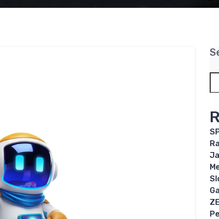
S
R
SP
Ra
Ja
Me
Sl
G
ZE
Pe