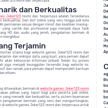
 Joker123 resmi dan terpercaya.
Ja
arik dan Berkualitas
D
es Joker123
resmi dan terpercaya adalah tersedianya
N
rkualitas. Dari slot online yang seru hingga judi bola
Oc
ih permainan sesuai dengan minat dan keahlian masing-
S
er yang cantik dan profesional juga menjadi daya tarik
 yang HD dan audio yang jernih, pengalaman bermain di
Au
n menghibur.
Ju
ang Terjamin
Ma
Ap
rioritas utama bagi website games Joker123 resmi dan
rjamin dan enkripsi data yang kuat, para pemain dapat
 akan kebocoran informasi pribadi. Selain itu, proses
C
juga menjadi keunggulan tersendiri bagi website ini.
nsif dan ramah, para pemain dapat memperoleh bantuan
an efisien.
ag
B
bo
ng ditawarkan, bermain di
website games Joker123 resmi
bo
an pilihan yang tepat bagi para pecinta judi online.
bo
 yang menarik dan berkualitas, serta sistem keamanan
an pengalaman bermain yang seru dan menguntungkan.
Ca
n di website games Joker123 resmi dan terpercaya untuk