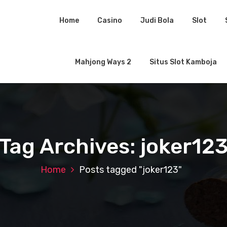
Home
Casino
Judi Bola
Slot
Mahjong Ways 2
Situs Slot Kamboja
Tag Archives: joker12
Home
Posts tagged "joker123"