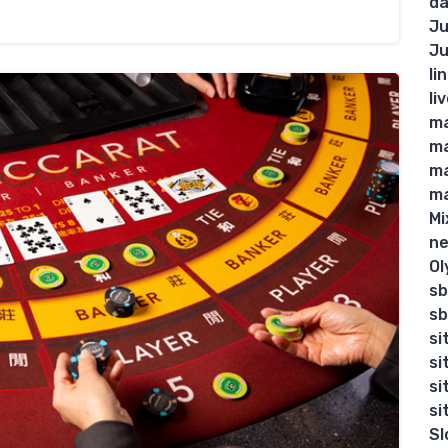
da
Ju
Ju
li
li
m
ma
ma
ma
Mi
n
Ol
sb
s
si
si
si
si
Sl