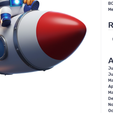
BO
Me
R
A
Ju
Ju
Ma
Ap
Ma
D
N
Oc