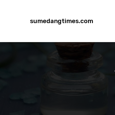
S
k
i
p
sumedangtimes.com
t
o
c
o
n
t
e
n
t