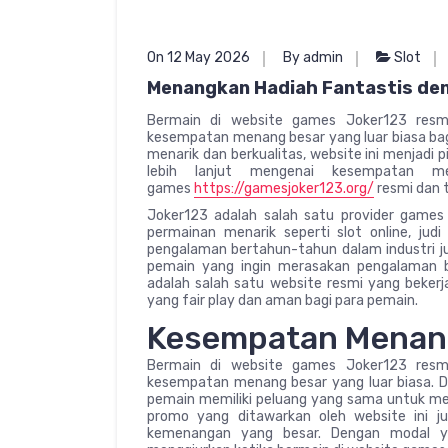
On 12 May 2026
By admin
Slot
Menangkan Hadiah Fantastis den
Bermain di website games Joker123 resm
kesempatan menang besar yang luar biasa ba
menarik dan berkualitas, website ini menjadi pi
lebih lanjut mengenai kesempatan m
games
https://gamesjoker123.org/
resmi dan 
Joker123 adalah salah satu provider game
permainan menarik seperti slot online, judi
pengalaman bertahun-tahun dalam industri jud
pemain yang ingin merasakan pengalaman 
adalah salah satu website resmi yang beke
yang fair play dan aman bagi para pemain.
Kesempatan Menan
Bermain di website games Joker123 resm
kesempatan menang besar yang luar biasa. D
pemain memiliki peluang yang sama untuk me
promo yang ditawarkan oleh website ini 
kemenangan yang besar. Dengan modal y