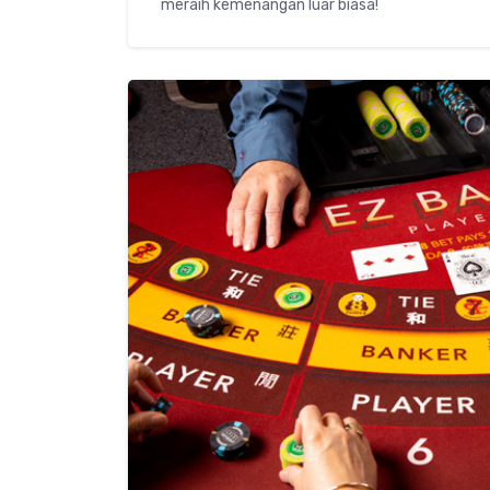
meraih kemenangan luar biasa!