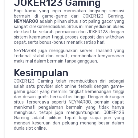
JOKER123 Gaming
Bagi kamu yang ingin merasakan langsung sensasi
bermain di game-game dari JOKER123 Gaming,
NEYMAR88
adalah pilihan situs slot paling gacor yang
sangat direkomendasikan. Situs ini menyediakan akses
eksklusif ke seluruh permainan dari JOKER123 dengan
sistem keamanan tinggi, proses deposit dan withdraw
cepat, serta bonus-bonus menarik setiap hari.
NEYMAR88 juga menggunakan server Thailand yang
terkenal stabil dan cepat, memberikan kenyamanan
maksimal dalam bermain tanpa gangguan.
Kesimpulan
JOKER123 Gaming telah membuktikan diri sebagai
salah satu provider slot online terbaik dengan game-
game gacor yang memiliki tingkat kemenangan tinggi
dan desain grafis berkualitas tinggi. Dengan dukungan
situs terpercaya seperti NEYMAR88, pemain dapat
menikmati pengalaman bermain yang tidak hanya
menghibur, tetapi juga menguntungkan. JOKER123
Gaming adalah pilihan tepat bagi siapa pun yang
mencari keseruan dan peluang menang besar dalam
dunia slot online.