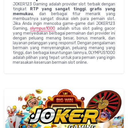
JOKER123 Gaming adalah provider slot terbaik dengan
tingkat
RTP yang sangat tinggi
,
grafis yang
memukau
, dan berbagai fitur menarik yang
membuatnya sangat disukai oleh para pemain slot.
Jika Anda ingin mencoba game-game dari JOKER123
Gaming,
olympus1000
adalah situs slot paling gacor
yang menyediakan berbagai permainan dari provider ini
dengan peluang menang besar, bonus menarik, dan
layanan pelanggan yang responsif. Dengan pengalaman
bermain yang menyenangkan, peluang menang yang
tinggi, dan berbagai keuntungan lainnya, OLYMPUS1000
adalah pilihan yang tepat untuk para pemain yang ingin
merasakan keseruan bermain slot online.