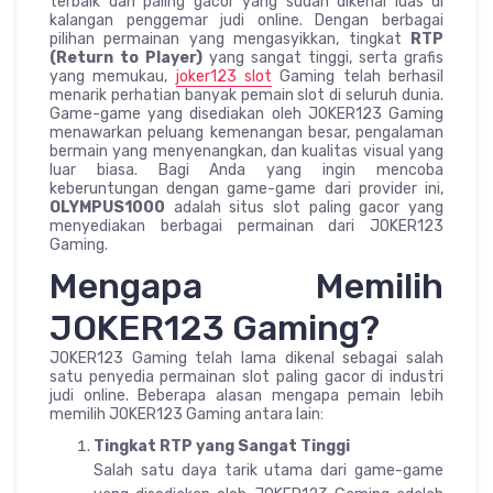
terbaik dan paling gacor yang sudah dikenal luas di
kalangan penggemar judi online. Dengan berbagai
pilihan permainan yang mengasyikkan, tingkat
RTP
(Return to Player)
yang sangat tinggi, serta grafis
yang memukau,
joker123 slot
Gaming telah berhasil
menarik perhatian banyak pemain slot di seluruh dunia.
Game-game yang disediakan oleh JOKER123 Gaming
menawarkan peluang kemenangan besar, pengalaman
bermain yang menyenangkan, dan kualitas visual yang
luar biasa. Bagi Anda yang ingin mencoba
keberuntungan dengan game-game dari provider ini,
OLYMPUS1000
adalah situs slot paling gacor yang
menyediakan berbagai permainan dari JOKER123
Gaming.
Mengapa Memilih
JOKER123 Gaming?
JOKER123 Gaming telah lama dikenal sebagai salah
satu penyedia permainan slot paling gacor di industri
judi online. Beberapa alasan mengapa pemain lebih
memilih JOKER123 Gaming antara lain:
Tingkat RTP yang Sangat Tinggi
Salah satu daya tarik utama dari game-game