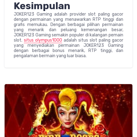
Kesimpulan
JOKER123 Gaming adalah provider slot paling gacor
dengan permainan yang menawarkan RTP tinggi dan
grafis memukau. Dengan berbagai pilihan permainan
yang menarik dan peluang kemenangan besar,
JOKER123 Gaming semakin populer di kalangan pemain
slot.
situs olympus1000
adalah situs slot paling gacor
yang menyediakan permainan JOKER123 Gaming
dengan berbagai bonus menarik, RTP tinggi, dan
pengalaman bermain yang luar biasa.