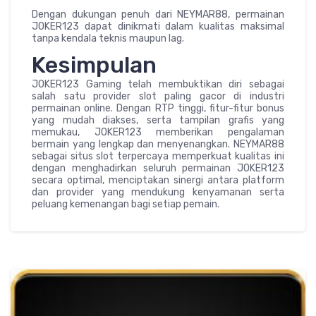
Dengan dukungan penuh dari NEYMAR88, permainan
JOKER123 dapat dinikmati dalam kualitas maksimal
tanpa kendala teknis maupun lag.
Kesimpulan
JOKER123 Gaming telah membuktikan diri sebagai
salah satu provider slot paling gacor di industri
permainan online. Dengan RTP tinggi, fitur-fitur bonus
yang mudah diakses, serta tampilan grafis yang
memukau, JOKER123 memberikan pengalaman
bermain yang lengkap dan menyenangkan. NEYMAR88
sebagai situs slot terpercaya memperkuat kualitas ini
dengan menghadirkan seluruh permainan JOKER123
secara optimal, menciptakan sinergi antara platform
dan provider yang mendukung kenyamanan serta
peluang kemenangan bagi setiap pemain.