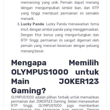
memancing yang unik. Pemain dapat menang
dengan mengumpulkan simbol ikan, dan RTP
yang tinggi membuat permainan ini semakin
menarik.
Lucky Panda
: Lucky Panda menawarkan tema
imut dengan simbol panda yang menggemaskan.
Dengan fitur bonus yang menguntungkan dan
RTP tinggi, permainan ini sangat digemari oleh
pemain yang mencari keseruan dengan peluang
menang besar.
Mengapa Memilih
OLYMPUS1000 untuk
Main JOKER123
Gaming?
OLYMPUS1000 adalah pilihan terbaik untuk memainkan
permainan dari JOKER123 Gaming. Selain menawarkan
RTP tinggi, OLYMPUS1000 juga memberikan
kenyamanan dan keamanan bagi pemain. Dengan