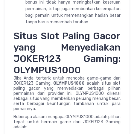
bonus ini tidak hanya meningkatkan keseruan
permainan, tetapi juga memberikan kesempatan
bagi pemain untuk memenangkan hadiah besar
tanpa harus menambah taruhan.
Situs Slot Paling Gacor
yang Menyediakan
JOKER123 Gaming:
OLYMPUS1000
Jika Anda tertarik untuk mencoba game-game dari
JOKER123 Gaming,
OLYMPUS1000
adalah situs slot
paling gacor yang menyediakan berbagai pilihan
permainan dari provider ini. OLYMPUS1000 dikenal
sebagai situs yang memberikan peluang menang besar,
serta berbagai keuntungan tambahan untuk para
pemainnya.
Beberapa alasan mengapa OLYMPUS1000 adalah pilihan
tepat untuk bermain game dari JOKER123 Gaming
adalah: