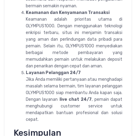
bermain semakin nyaman.
Keamanan dan Kenyamanan Transaksi
Keamanan adalah prioritas utama di
OLYMPUS1000. Dengan menggunakan teknologi
enkripsi terbaru, situs ini menjamin transaksi
yang aman dan perlindungan data pribadi para
pemain. Selain itu, OLYMPUS1000 menyediakan
berbagai metode pembayaran yang
memudahkan pemain untuk melakukan deposit
dan penarikan dengan cepat dan aman.
Layanan Pelanggan 24/7
Jika Anda memiliki pertanyaan atau menghadapi
masalah selama bermain, tim layanan pelanggan
OLYMPUS1000 siap membantu Anda kapan saja.
Dengan layanan
live chat 24/7
, pemain dapat
menghubungi customer service untuk
mendapatkan bantuan profesional dan solusi
cepat.
Kesimpulan