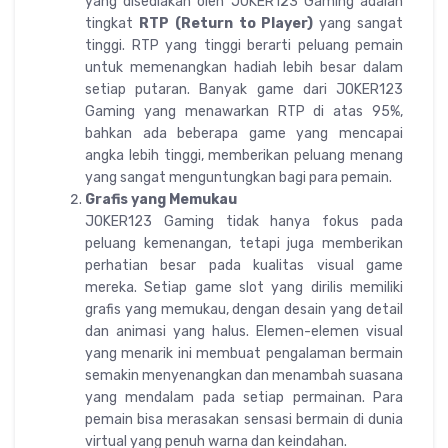
yang disediakan oleh JOKER123 Gaming adalah
tingkat
RTP (Return to Player)
yang sangat
tinggi. RTP yang tinggi berarti peluang pemain
untuk memenangkan hadiah lebih besar dalam
setiap putaran. Banyak game dari JOKER123
Gaming yang menawarkan RTP di atas 95%,
bahkan ada beberapa game yang mencapai
angka lebih tinggi, memberikan peluang menang
yang sangat menguntungkan bagi para pemain.
Grafis yang Memukau
JOKER123 Gaming tidak hanya fokus pada
peluang kemenangan, tetapi juga memberikan
perhatian besar pada kualitas visual game
mereka. Setiap game slot yang dirilis memiliki
grafis yang memukau, dengan desain yang detail
dan animasi yang halus. Elemen-elemen visual
yang menarik ini membuat pengalaman bermain
semakin menyenangkan dan menambah suasana
yang mendalam pada setiap permainan. Para
pemain bisa merasakan sensasi bermain di dunia
virtual yang penuh warna dan keindahan.