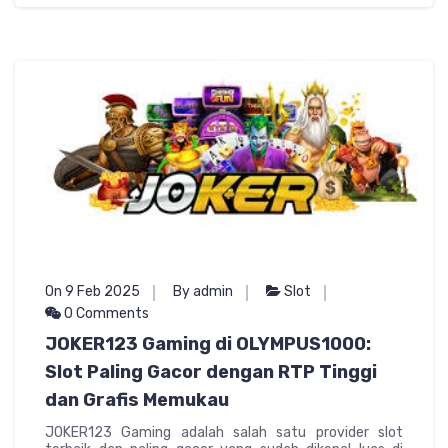
On 9 Feb 2025
By admin
Slot
0 Comments
JOKER123 Gaming di OLYMPUS1000:
Slot Paling Gacor dengan RTP Tinggi
dan Grafis Memukau
JOKER123 Gaming adalah salah satu provider slot