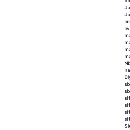
da
Ju
Ju
li
li
m
ma
ma
ma
Mi
n
Ol
sb
s
si
si
si
si
Sl