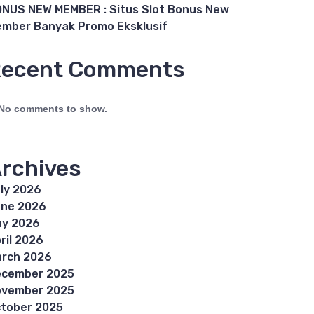
NUS NEW MEMBER : Situs Slot Bonus New
mber Banyak Promo Eksklusif
ecent Comments
No comments to show.
rchives
ly 2026
ne 2026
y 2026
ril 2026
rch 2026
ecember 2025
ovember 2025
tober 2025