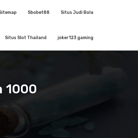
Sitemap
Sbobet88
Situs Judi Bola
Situs Slot Thailand
joker123 gaming
a 1000