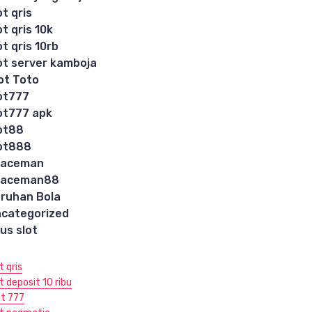
ot qris
ot qris 10k
ot qris 10rb
ot server kamboja
ot Toto
ot777
ot777 apk
ot88
ot888
paceman
paceman88
ruhan Bola
categorized
us slot
t qris
t deposit 10 ribu
ot 777