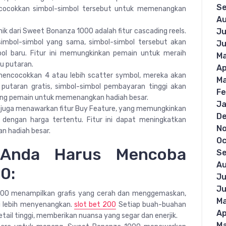
S
cocokkan simbol-simbol tersebut untuk memenangkan
Au
unik dari Sweet Bonanza 1000 adalah fitur cascading reels.
Ju
imbol-simbol yang sama, simbol-simbol tersebut akan
Ju
mbol baru. Fitur ini memungkinkan pemain untuk meraih
Ma
u putaran.
Ap
l mencocokkan 4 atau lebih scatter symbol, mereka akan
Ma
utaran gratis, simbol-simbol pembayaran tinggi akan
Fe
uang pemain untuk memenangkan hadiah besar.
Ja
 juga menawarkan fitur Buy Feature, yang memungkinkan
D
dengan harga tertentu. Fitur ini dapat meningkatkan
N
 hadiah besar.
Oc
 Anda Harus Mencoba
S
Au
0:
Ju
Ju
000 menampilkan grafis yang cerah dan menggemaskan,
Ma
 lebih menyenangkan.
slot bet 200
Setiap buah-buahan
Ap
tail tinggi, memberikan nuansa yang segar dan enerjik.
Ma