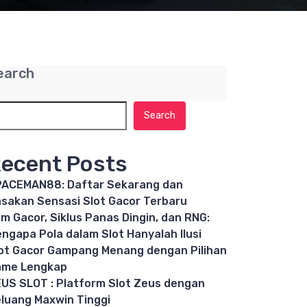
earch
Search
ecent Posts
ACEMAN88: Daftar Sekarang dan
sakan Sensasi Slot Gacor Terbaru
m Gacor, Siklus Panas Dingin, dan RNG:
ngapa Pola dalam Slot Hanyalah Ilusi
ot Gacor Gampang Menang dengan Pilihan
ame Lengkap
US SLOT : Platform Slot Zeus dengan
luang Maxwin Tinggi