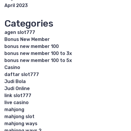
April 2023
Categories
agen slot777
Bonus New Member
bonus new member 100
bonus new member 100 to 3x
bonus new member 100 to 5x
Casino
daftar slot777
Judi Bola
Judi Online
link slot777
live casino
mahjong
mahjong slot
mahjong ways
mahjong ways 2