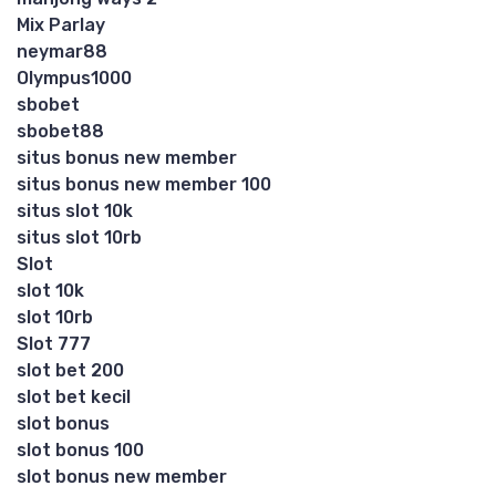
Mix Parlay
neymar88
Olympus1000
sbobet
sbobet88
situs bonus new member
situs bonus new member 100
situs slot 10k
situs slot 10rb
Slot
slot 10k
slot 10rb
Slot 777
slot bet 200
slot bet kecil
slot bonus
slot bonus 100
slot bonus new member