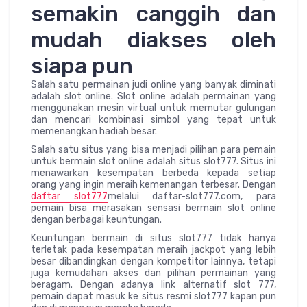
semakin canggih dan
mudah diakses oleh
siapa pun
Salah satu permainan judi online yang banyak diminati
adalah slot online. Slot online adalah permainan yang
menggunakan mesin virtual untuk memutar gulungan
dan mencari kombinasi simbol yang tepat untuk
memenangkan hadiah besar.
Salah satu situs yang bisa menjadi pilihan para pemain
untuk bermain slot online adalah situs slot777. Situs ini
menawarkan kesempatan berbeda kepada setiap
orang yang ingin meraih kemenangan terbesar. Dengan
daftar slot777
melalui daftar-slot777.com, para
pemain bisa merasakan sensasi bermain slot online
dengan berbagai keuntungan.
Keuntungan bermain di situs slot777 tidak hanya
terletak pada kesempatan meraih jackpot yang lebih
besar dibandingkan dengan kompetitor lainnya, tetapi
juga kemudahan akses dan pilihan permainan yang
beragam. Dengan adanya link alternatif slot 777,
pemain dapat masuk ke situs resmi slot777 kapan pun