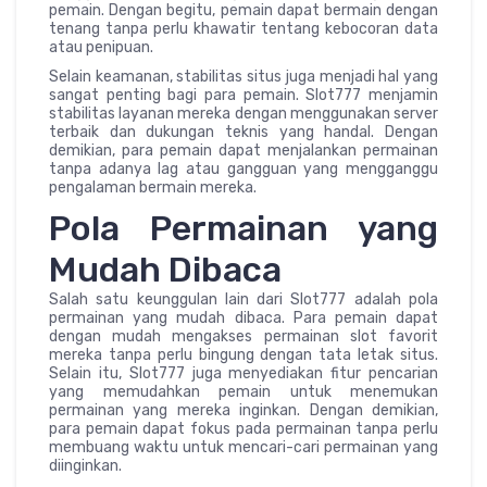
pemain. Dengan begitu, pemain dapat bermain dengan
tenang tanpa perlu khawatir tentang kebocoran data
atau penipuan.
Selain keamanan, stabilitas situs juga menjadi hal yang
sangat penting bagi para pemain. Slot777 menjamin
stabilitas layanan mereka dengan menggunakan server
terbaik dan dukungan teknis yang handal. Dengan
demikian, para pemain dapat menjalankan permainan
tanpa adanya lag atau gangguan yang mengganggu
pengalaman bermain mereka.
Pola Permainan yang
Mudah Dibaca
Salah satu keunggulan lain dari Slot777 adalah pola
permainan yang mudah dibaca. Para pemain dapat
dengan mudah mengakses permainan slot favorit
mereka tanpa perlu bingung dengan tata letak situs.
Selain itu, Slot777 juga menyediakan fitur pencarian
yang memudahkan pemain untuk menemukan
permainan yang mereka inginkan. Dengan demikian,
para pemain dapat fokus pada permainan tanpa perlu
membuang waktu untuk mencari-cari permainan yang
diinginkan.