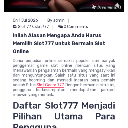
On 1 Jul 2026
By admin
Slot 777
,
slot777
0 Comments
Inilah Alasan Mengapa Anda Harus
Memilih Slot777 untuk Bermain Slot
Online
Dunia perjudian online semakin populer dan banyak
penggemar game slot online mencari situs yang
menawarkan pengalaman bermain yang mengasyikkan
dan menguntungkan. Salah satu situs yang saat ini
sedang booming dan menjadi incaran para pemain
adalah Situs
Slot Gacor 777
. Dengan bermain di situs ini,
pengguna berkesempatan mendapatkan jackpot
maxwin yang menarik.
Daftar Slot777 Menjadi
Pilihan Utama Para
Pengguna