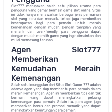
Slot777 merupakan salah satu pilihan utama para
pengguna yang gemar bermain game slot online. Situs
ini tidak hanya menawarkan berbagai jenis permainan
slot yang seru dan menarik, tetapi juga memberikan
kesempatan bagi para pemain untuk meraih
kemenangan dengan mudah. Dengan tampilan yang
menarik dan user-friendly, para pengguna dapat
dengan mudah memilih game yang ingin dimainkan dan
mulai memasang taruhan.
Agen Slot777
Memberikan
Kemudahan Meraih
Kemenangan
Salah satu keunggulan dari Situs Slot Gacor 777 adalah
adanya agen yang siap membantu para pemain dalam
meraih kemenangan. Agen ini memberikan tips dan trik
bermain yang dapat meningkatkan peluang
kemenangan para pemain. Selain itu, para agen juga
memberikan bonus dan promosi menarik yang dapat
meningkatkan keuntungan para pemain.