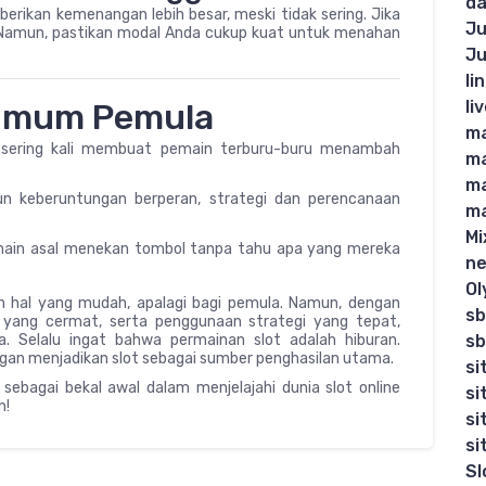
da
berikan kemenangan lebih besar, meski tidak sering. Jika
Ju
. Namun, pastikan modal Anda cukup kuat untuk menahan
Ju
li
li
 Umum Pemula
m
n sering kali membuat pemain terburu-buru menambah
ma
ma
un keberuntungan berperan, strategi dan perencanaan
ma
Mi
main asal menekan tombol tanpa tahu apa yang mereka
n
Ol
 hal yang mudah, apalagi bagi pemula. Namun, dengan
sb
ang cermat, serta penggunaan strategi yang tepat,
s
. Selalu ingat bahwa permainan slot adalah hiburan.
ngan menjadikan slot sebagai sumber penghasilan utama.
si
sebagai bekal awal dalam menjelajahi dunia slot online
si
n!
si
si
Sl