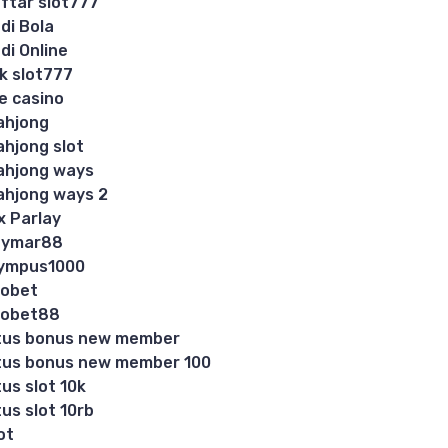
ftar slot777
di Bola
di Online
nk slot777
ve casino
ahjong
hjong slot
hjong ways
hjong ways 2
x Parlay
eymar88
ympus1000
obet
bobet88
tus bonus new member
tus bonus new member 100
tus slot 10k
tus slot 10rb
ot