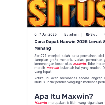
On 7 Jun 2025
By admin
Slot
Cara Dapat Maxwin 2025 Lewat S
Menang
Slot777 menjadi salah satu permainan slo
tampilan grafis menarik, variasi permaina
kemenangan besar atau
maxwin
, tidak her
meraih
maxwin
bukanlah hal yang mudah. Di
yang tepat.
Artikel ini akan membahas secara lengka
khusus untuk pemula yang ingin mencoba peru
Apa Itu Maxwin?
Maxwin
merupakan istilah yang digunakan