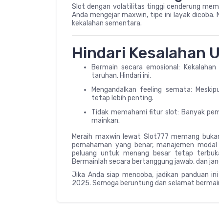
Slot dengan volatilitas tinggi cenderung mem
Anda mengejar maxwin, tipe ini layak dicoba
kekalahan sementara.
Hindari Kesalahan
Bermain secara emosional: Kekalaha
taruhan. Hindari ini.
Mengandalkan feeling semata: Meskip
tetap lebih penting.
Tidak memahami fitur slot: Banyak pe
mainkan.
Meraih maxwin lewat Slot777 memang bukan
pemahaman yang benar, manajemen modal y
peluang untuk menang besar tetap terbuka
Bermainlah secara bertanggung jawab, dan ja
Jika Anda siap mencoba, jadikan panduan ini 
2025. Semoga beruntung dan selamat bermai