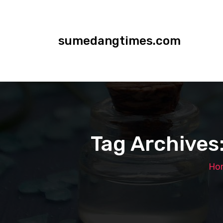
S
k
i
p
sumedangtimes.com
t
o
c
o
n
t
e
n
Tag Archives:
t
Ho