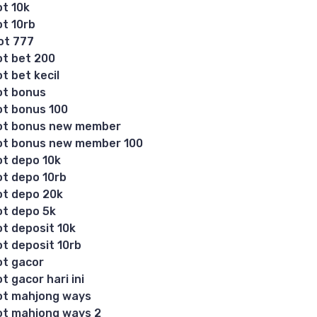
ot 10k
ot 10rb
ot 777
ot bet 200
ot bet kecil
ot bonus
ot bonus 100
ot bonus new member
ot bonus new member 100
ot depo 10k
ot depo 10rb
ot depo 20k
ot depo 5k
ot deposit 10k
ot deposit 10rb
ot gacor
ot gacor hari ini
ot mahjong ways
ot mahjong ways 2