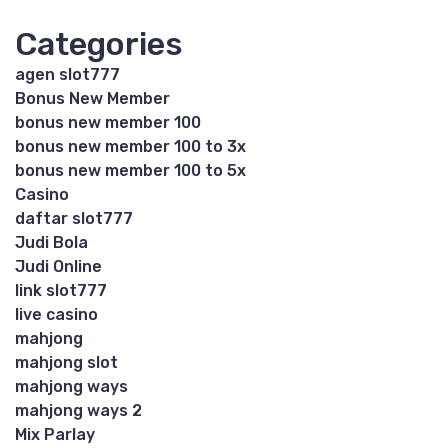
Categories
agen slot777
Bonus New Member
bonus new member 100
bonus new member 100 to 3x
bonus new member 100 to 5x
Casino
daftar slot777
Judi Bola
Judi Online
link slot777
live casino
mahjong
mahjong slot
mahjong ways
mahjong ways 2
Mix Parlay