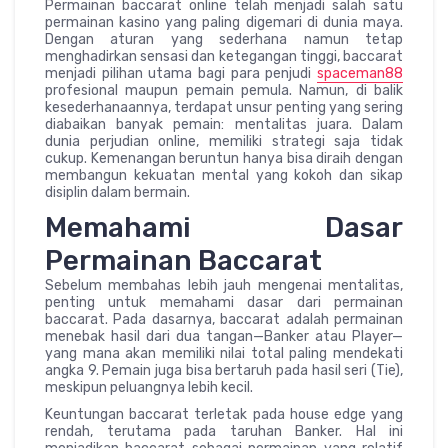
Permainan baccarat online telah menjadi salah satu
permainan kasino yang paling digemari di dunia maya.
Dengan aturan yang sederhana namun tetap
menghadirkan sensasi dan ketegangan tinggi, baccarat
menjadi pilihan utama bagi para penjudi
spaceman88
profesional maupun pemain pemula. Namun, di balik
kesederhanaannya, terdapat unsur penting yang sering
diabaikan banyak pemain: mentalitas juara. Dalam
dunia perjudian online, memiliki strategi saja tidak
cukup. Kemenangan beruntun hanya bisa diraih dengan
membangun kekuatan mental yang kokoh dan sikap
disiplin dalam bermain.
Memahami Dasar
Permainan Baccarat
Sebelum membahas lebih jauh mengenai mentalitas,
penting untuk memahami dasar dari permainan
baccarat. Pada dasarnya, baccarat adalah permainan
menebak hasil dari dua tangan—Banker atau Player—
yang mana akan memiliki nilai total paling mendekati
angka 9. Pemain juga bisa bertaruh pada hasil seri (Tie),
meskipun peluangnya lebih kecil.
Keuntungan baccarat terletak pada house edge yang
rendah, terutama pada taruhan Banker. Hal ini