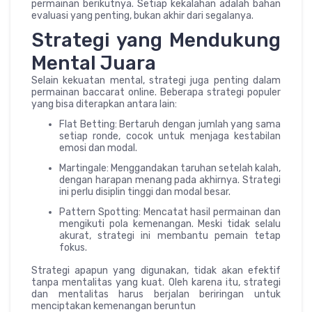
permainan berikutnya. Setiap kekalahan adalah bahan
evaluasi yang penting, bukan akhir dari segalanya.
Strategi yang Mendukung
Mental Juara
Selain kekuatan mental, strategi juga penting dalam
permainan baccarat online. Beberapa strategi populer
yang bisa diterapkan antara lain:
Flat Betting: Bertaruh dengan jumlah yang sama
setiap ronde, cocok untuk menjaga kestabilan
emosi dan modal.
Martingale: Menggandakan taruhan setelah kalah,
dengan harapan menang pada akhirnya. Strategi
ini perlu disiplin tinggi dan modal besar.
Pattern Spotting: Mencatat hasil permainan dan
mengikuti pola kemenangan. Meski tidak selalu
akurat, strategi ini membantu pemain tetap
fokus.
Strategi apapun yang digunakan, tidak akan efektif
tanpa mentalitas yang kuat. Oleh karena itu, strategi
dan mentalitas harus berjalan beriringan untuk
menciptakan kemenangan beruntun