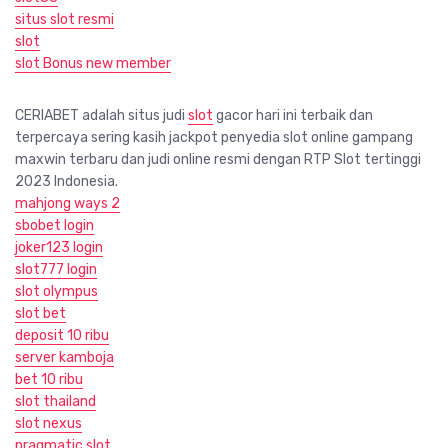
situs slot resmi
slot
slot Bonus new member
CERIABET adalah situs judi
slot
gacor hari ini terbaik dan
terpercaya sering kasih jackpot penyedia slot online gampang
maxwin terbaru dan judi online resmi dengan RTP Slot tertinggi
2023 Indonesia.
mahjong ways 2
sbobet login
joker123 login
slot777 login
slot olympus
slot bet
deposit 10 ribu
server kamboja
bet 10 ribu
slot thailand
slot nexus
pragmatic slot