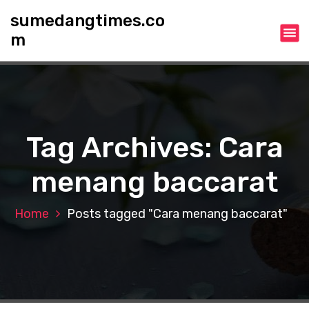
S
sumedangtimes.co
k
m
i
p
t
o
c
o
n
Tag Archives: Cara
t
e
menang baccarat
n
t
Home
Posts tagged "Cara menang baccarat"