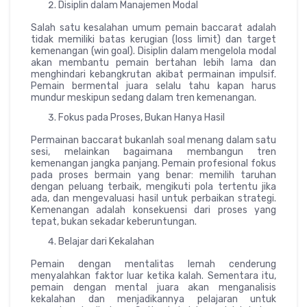
Disiplin dalam Manajemen Modal
Salah satu kesalahan umum pemain baccarat adalah
tidak memiliki batas kerugian (loss limit) dan target
kemenangan (win goal). Disiplin dalam mengelola modal
akan membantu pemain bertahan lebih lama dan
menghindari kebangkrutan akibat permainan impulsif.
Pemain bermental juara selalu tahu kapan harus
mundur meskipun sedang dalam tren kemenangan.
Fokus pada Proses, Bukan Hanya Hasil
Permainan baccarat bukanlah soal menang dalam satu
sesi, melainkan bagaimana membangun tren
kemenangan jangka panjang. Pemain profesional fokus
pada proses bermain yang benar: memilih taruhan
dengan peluang terbaik, mengikuti pola tertentu jika
ada, dan mengevaluasi hasil untuk perbaikan strategi.
Kemenangan adalah konsekuensi dari proses yang
tepat, bukan sekadar keberuntungan.
Belajar dari Kekalahan
Pemain dengan mentalitas lemah cenderung
menyalahkan faktor luar ketika kalah. Sementara itu,
pemain dengan mental juara akan menganalisis
kekalahan dan menjadikannya pelajaran untuk