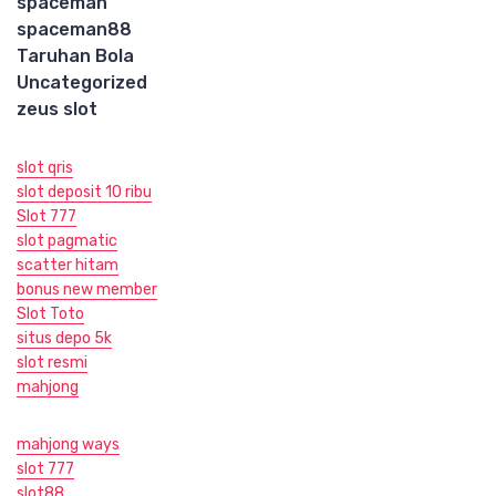
spaceman
spaceman88
Taruhan Bola
Uncategorized
zeus slot
slot qris
slot deposit 10 ribu
Slot 777
slot pagmatic
scatter hitam
bonus new member
Slot Toto
situs depo 5k
slot resmi
mahjong
mahjong ways
slot 777
slot88