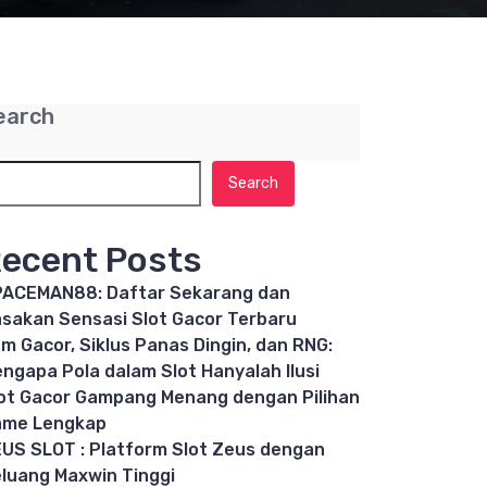
earch
Search
ecent Posts
ACEMAN88: Daftar Sekarang dan
sakan Sensasi Slot Gacor Terbaru
m Gacor, Siklus Panas Dingin, dan RNG:
ngapa Pola dalam Slot Hanyalah Ilusi
ot Gacor Gampang Menang dengan Pilihan
ame Lengkap
US SLOT : Platform Slot Zeus dengan
luang Maxwin Tinggi