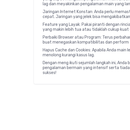
lag dan meyakinkan pengalaman main yang lan
Jaringan Internet Konstan: Anda perlu memast
cepat. Jaringan yang jelek bisa mengakibatkan 
Feature yang Layak: Pakai piranti dengan rinci
yang makin lebih tua atau tidaklah cukup kuat 
Perbaiki Browser atau Program: Terus perbaha
buat menegaskan kompatibilitas dan perform 
Hapus Cache dan Cookies: Apabila Anda main le
menolong kurangi kasus lag.
Dengan meng ikuti sejumlah langkah ini, Anda 
pengalaman bermain yang intensif serta tia
sukses!