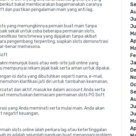
S
el berikut bakal membicarakan bagaimanakah caranya
oft dan pastikan pengalaman main yang anti lag.
Au
Ju
lots yang memungkinnya pemain buat main tanpa
Ju
 baik sekali untuk coba beberapa permainan slots,
Ma
esifikasi teristimewa yang dijajakan tanpa akibat
Ap
tara pengembang terpenting, siapkan slots demonstrasi
enar-benar memesona.
Ma
Soft
Fe
Ja
akni menunjuk basis atau web-site judi online yang
tu mempunyai rekam jejak baik serta aman untuk dipakai.
D
engan isi data yang dibutuhkan seperti nama, e-mail,
N
 memohon klarifikasi jati diri untuk tambahan keamanan.
Oc
ercatat dan aktif, masuk ke dalam account Anda serta
S
a dapat memutuskan bermacam permainan slots PG Soft
Au
Ju
rasi yang Anda meminati serta mulai main. Anda akan
at negatif keuangan.
Ju
Ma
Ap
ain slots online ialah perkara lag atau ketertinggalan
ah ini adalah sejumlah panduan buat menangani problem
Ma