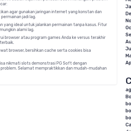
car:
Ja
ikan agar gunakan jaringan internet yang konstan dan
D
permainan jadi lag.
N
an yang ideal untuk jalankan permainan tanpa kasus. Fitur
Oc
mungkin alami lag.
S
rui browser atau program games Anda ke versus terakhir
Au
terbaik.
Ju
wat browser, bersihkan cache serta cookies bisa
Ma
Ap
bisa nikmati slots demonstrasi PG Soft dengan
da problem. Selamat mempraktikkan dan mudah-mudahan
C
ag
B
bo
bo
bo
Ca