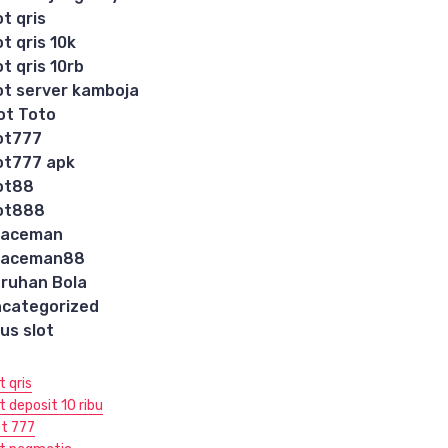
ot qris
ot qris 10k
ot qris 10rb
ot server kamboja
ot Toto
ot777
ot777 apk
ot88
ot888
paceman
paceman88
ruhan Bola
categorized
us slot
t qris
t deposit 10 ribu
ot 777